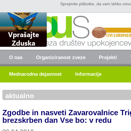
Sprejmite piškotke, da vam lahko omo
Domov
Kontakt
O nas
Organiziranost zveze
Projekti
Mednarodna dejavnost
Informacije
aktualno
Zgodbe in nasveti Zavarovalnice Tri
brezskrben dan Vse bo: v redu