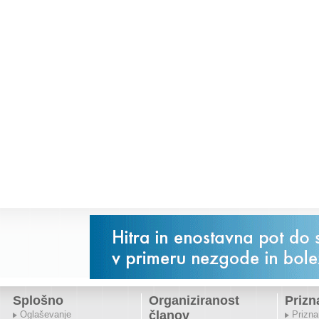
Splošno
Organiziranost
Prizn
članov
Oglaševanje
Prizna