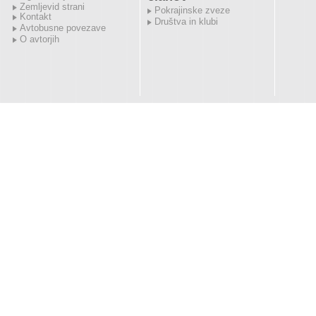
Zemljevid strani
Pokrajinske zveze
Kontakt
Društva in klubi
Avtobusne povezave
O avtorjih