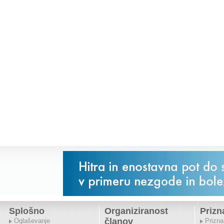
Splošno
Organiziranost
Prizn
članov
Oglaševanje
Prizna