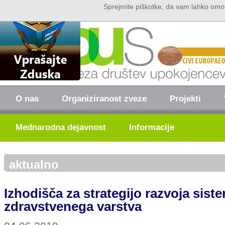
Sprejmite piškotke, da vam lahko omo
Domov
Kontakt
O nas
Organiziranost zveze
Projekti
Mednarodna dejavnost
Informacije
aktualno
Izhodišča za strategijo razvoja sist
zdravstvenega varstva