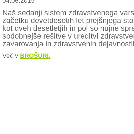
04.06.2019
Naš sedanji sistem zdravstvenega varst
začetku devetdesetih let prejšnjega sto
kot dveh desetletjih in pol so nujne s
sodobnejše rešitve v ureditvi zdravstv
zavarovanja in zdravstvenih dejavnosti
Več v
BROŠURI.