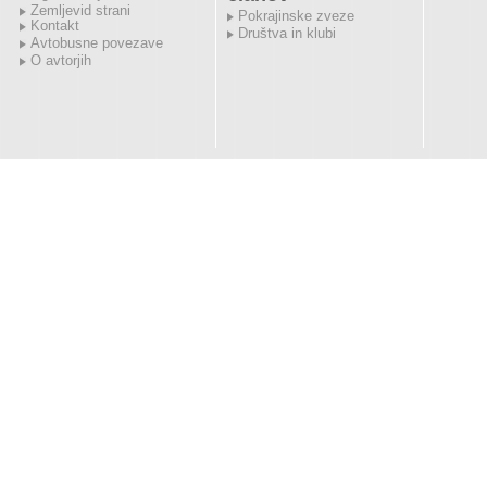
Zemljevid strani
Pokrajinske zveze
Kontakt
Društva in klubi
Avtobusne povezave
O avtorjih