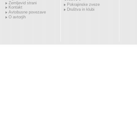
Zemljevid strani
Pokrajinske zveze
Kontakt
Društva in klubi
Avtobusne povezave
O avtorjih