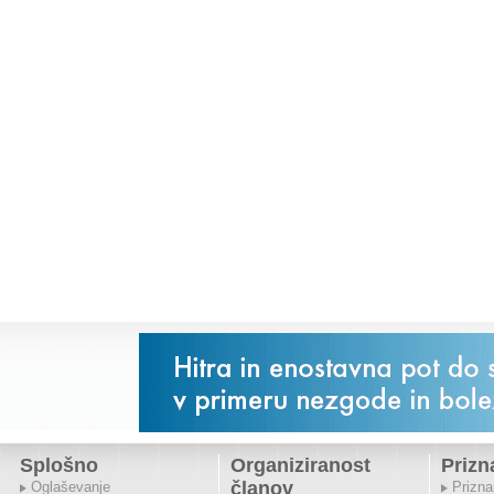
Splošno
Organiziranost
Prizn
članov
Oglaševanje
Prizna