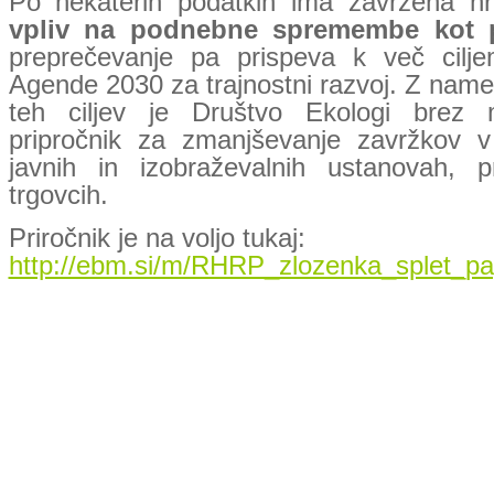
Po nekaterih podatkih ima zavržena h
vpliv na podnebne spremembe kot p
preprečevanje pa prispeva k več cil
Agende 2030 za trajnostni razvoj. Z na
teh ciljev je Društvo Ekologi brez m
pripročnik za zmanjševanje zavržkov v 
javnih in izobraževalnih ustanovah, pr
trgovcih.
Priročnik je na voljo tukaj:
http://ebm.si/m/RHRP_zlozenka_splet_pa