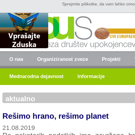
Sprejmite piškotke, da vam lahko omo
Domov
Kontakt
O nas
Organiziranost zveze
Projekti
Mednarodna dejavnost
Informacije
aktualno
Rešimo hrano, rešimo planet
21.08.2019