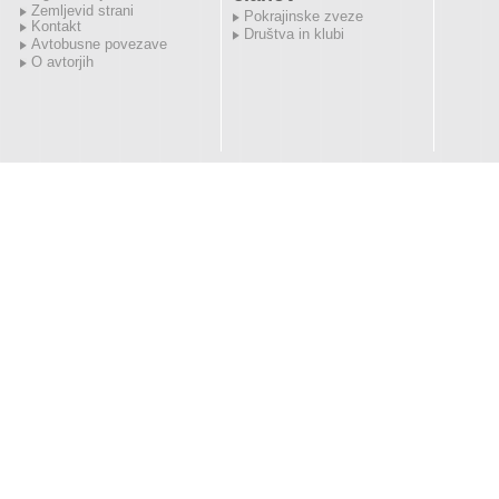
Zemljevid strani
Pokrajinske zveze
Kontakt
Društva in klubi
Avtobusne povezave
O avtorjih