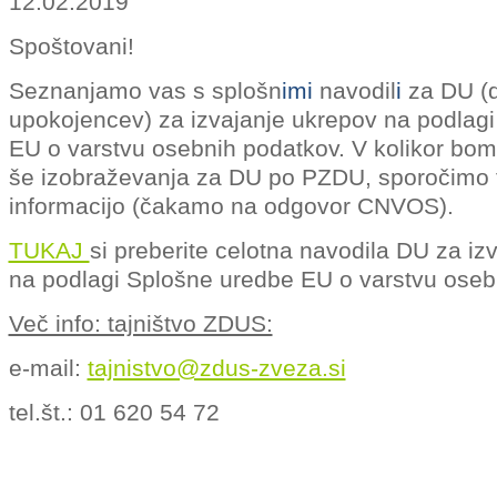
12.02.2019
Spoštovani!
Seznanjamo vas s splošn
imi
navodil
i
za DU (d
upokojencev) za izvajanje ukrepov na podlag
EU o varstvu osebnih podatkov. V kolikor bom
še izobraževanja za DU po PZDU, sporočimo t
informacijo (čakamo na odgovor CNVOS).
TUKAJ
si preberite celotna navodila DU za iz
na podlagi Splošne uredbe EU o varstvu oseb
Več info: tajništvo ZDUS:
e-mail:
tajnistvo@zdus-zveza.si
tel.št.: 01 620 54 72