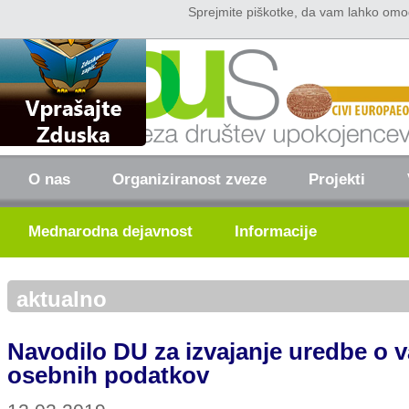
Sprejmite piškotke, da vam lahko omo
Domov
Kontakt
O nas
Organiziranost zveze
Projekti
Mednarodna dejavnost
Informacije
aktualno
Navodilo DU za izvajanje uredbe o v
osebnih podatkov