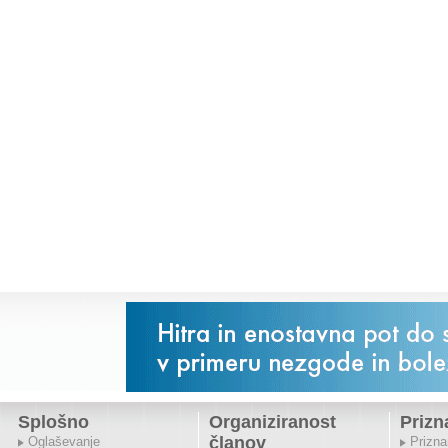
Splošno
Organiziranost
Prizn
članov
Oglaševanje
Prizna