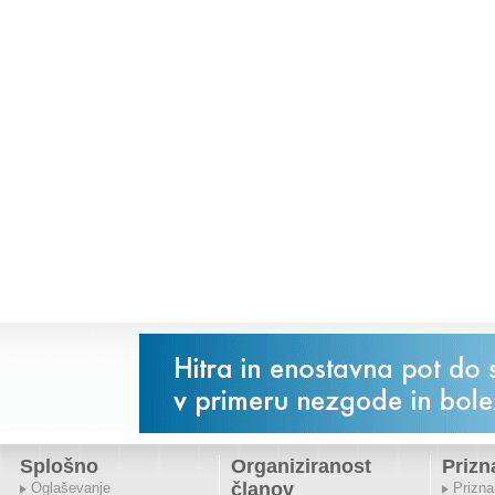
Splošno
Organiziranost
Prizn
članov
Oglaševanje
Prizna