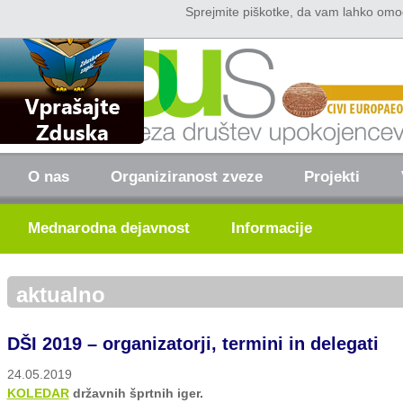
Sprejmite piškotke, da vam lahko omo
Domov
Kontakt
O nas
Organiziranost zveze
Projekti
Mednarodna dejavnost
Informacije
aktualno
DŠI 2019 – organizatorji, termini in delegati
24.05.2019
KOLEDAR
državnih šprtnih iger.